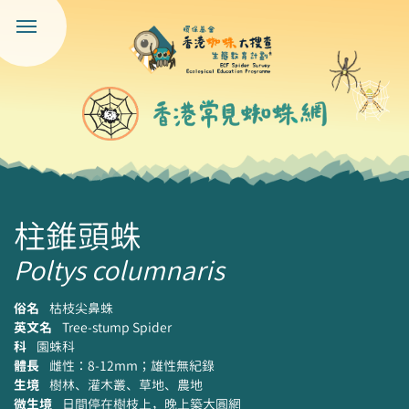
柱錐頭蛛
Poltys columnaris
俗名
枯枝尖鼻蛛
英文名
Tree-stump Spider
科
園蛛科
體長
雌性：8-12mm；雄性無紀錄
生境
樹林、灌木叢、草地、農地
微生境
日間停在樹枝上，晚上築大圓網