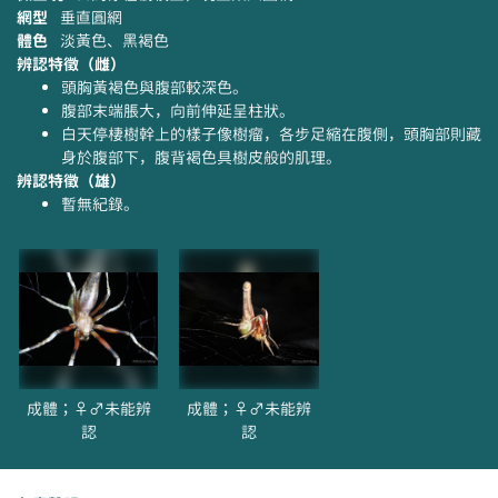
網型
垂直圓網
體色
淡黃色、黑褐色
辨認特徵（雌）
頭胸黃褐色與腹部較深色。
腹部末端脹大，向前伸延呈柱狀。
白天停棲樹幹上的樣子像樹瘤，各步足縮在腹側，頭胸部則藏
身於腹部下，腹背褐色具樹皮般的肌理。
辨認特徵（雄）
暫無紀錄。
成體；♀♂未能辨
成體；♀♂未能辨
認
認