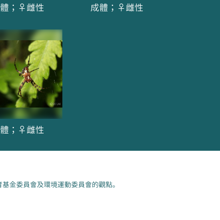
體；♀雌性
成體；♀雌性
體；♀雌性
育基金委員會及環境運動委員會的觀點。