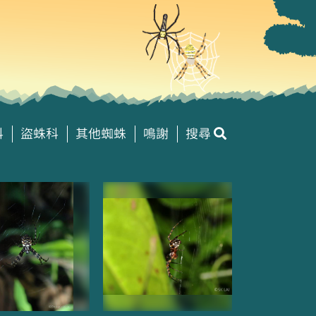
科
盜蛛科
其他蜘蛛
鳴謝
搜尋