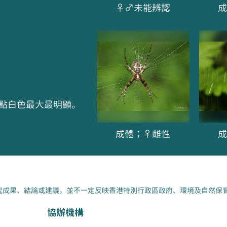
♀♂未能辨認
成
點白色最大最明顯。
成體；♀雌性
成
究成果、結論或建議，並不一定反映香港特別行政區政府、環境及自然保
協辦機構