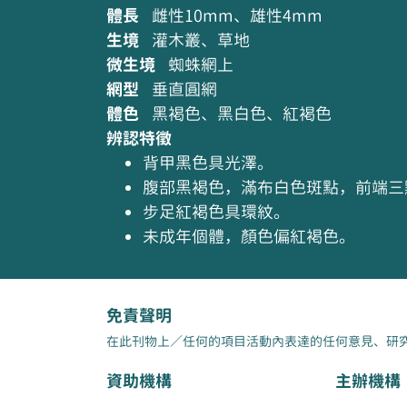
體長
雌性10mm、雄性4mm
生境
灌木叢、草地
微生境
蜘蛛網上
網型
垂直圓網
體色
黑褐色、黑白色、紅褐色
辨認特徵
背甲黑色具光澤。
腹部黑褐色，滿布白色斑點，前端三
步足紅褐色具環紋。
未成年個體，顏色偏紅褐色。
免責聲明
在此刊物上／任何的項目活動內表達的任何意見、研
資助機構
主辦機構