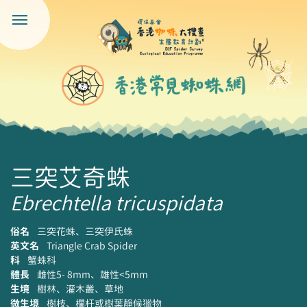
三突艾奇蛛
Ebrechtella tricuspidata
俗名
三突花蛛、三突伊氏蛛
英文名
Triangle Crab Spider
科
蟹蛛科
體長
雌性5- 8mm、雄性<5mm
生境
樹林、灌木叢、草地
微生境
樹枝、欄杆或樹葉靜候獵物