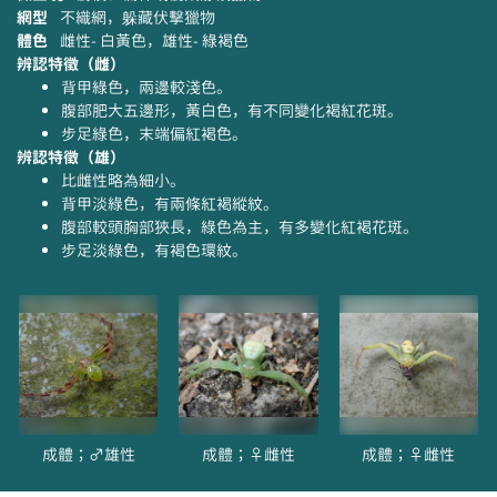
網型
不織網，躲藏伏擊獵物
體色
雌性- 白黃色，雄性- 綠褐色
辨認特徵（雌）
背甲綠色，兩邊較淺色。
腹部肥大五邊形，黃白色，有不同變化褐紅花斑。
步足綠色，末端偏紅褐色。
辨認特徵（雄）
比雌性略為細小。
背甲淡綠色，有兩條紅褐縱紋。
腹部較頭胸部狹長，綠色為主，有多變化紅褐花斑。
步足淡綠色，有褐色環紋。
成體；♂雄性
成體；♀雌性
成體；♀雌性