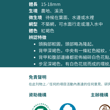
體長
15-18mm
生境
農地、溪流
微生境
待候在葉面、水邊或水裡
網型
不築網，可水面行走或潛入水中
體色
紅褐色
辨認特徵
頭胸部較圓，頭部略為隆起。
背甲深褐色，中央有一條紅色縱紋，
背甲和腹部邊緣都密佈細碎白色花點
步足深褐色，有白色花斑而成的環紋
免責聲明
在此刊物上／任何的項目活動內表達的任何意見、研
資助機構
主辦機構