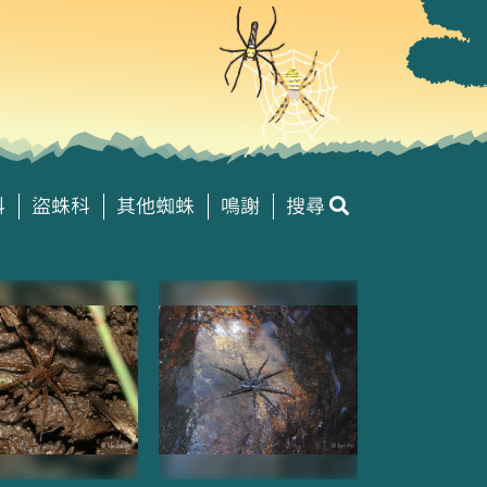
科
盜蛛科
其他蜘蛛
鳴謝
搜尋