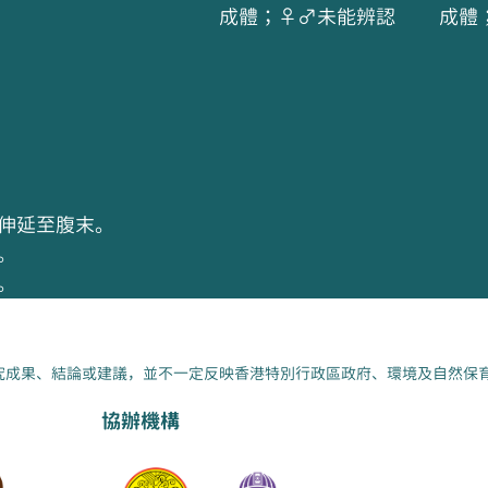
成體；♀♂未能辨認
成體
伸延至腹末。
。
。
究成果、結論或建議，並不一定反映香港特別行政區政府、環境及自然保
協辦機構