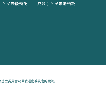
；♀♂未能辨認
成體；♀♂未能辨認
育基金委員會及環境運動委員會的觀點。