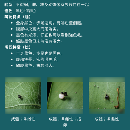
網型
不織網，雌、雄及幼蛛像家族般住在一起
體色
黑色和啡色
辨認特徵（雌）
全身黑色，步足透明，有啡色型個體。
腹部中央寬大而尾端尖。
黑色有光澤，仔細也可以看到淺色毛。
觸肢黑色但末端沒有漲大。
辨認特徵（雄）
全身黑色，步足也是黑色。
腹部瘦長，密佈淺色毛。
觸肢黑色，末端漲大。
成體；♀雌性
成體；♀雌性；抱
成體；♀雌性
卵