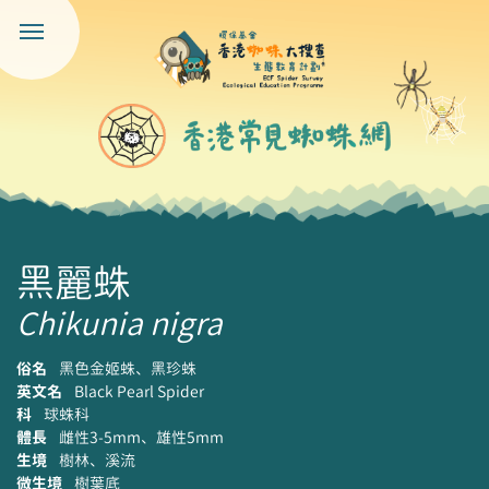
黑麗蛛
Chikunia nigra
俗名
黑色金姬蛛、黑珍蛛
英文名
Black Pearl Spider
科
球蛛科
體長
雌性3-5mm、雄性5mm
生境
樹林、溪流
微生境
樹葉底